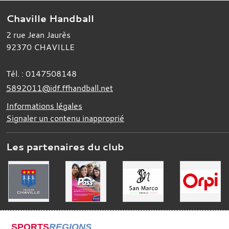
Chaville Handball
2 rue Jean Jaurès
92370
CHAVILLE
Tél. :
0147508148
5892011@idf.ffhandball.net
Informations légales
Signaler un contenu inapproprié
Les partenaires du club
SPORTS
REGIONS